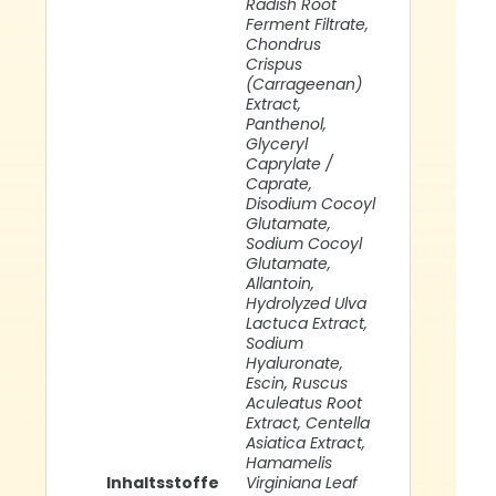
Radish Root
Ferment Filtrate,
Chondrus
Crispus
(Carrageenan)
Extract,
Panthenol,
Glyceryl
Caprylate /
Caprate,
Disodium Cocoyl
Glutamate,
Sodium Cocoyl
Glutamate,
Allantoin,
Hydrolyzed Ulva
Lactuca Extract,
Sodium
Hyaluronate,
Escin, Ruscus
Aculeatus Root
Extract, Centella
Asiatica Extract,
Hamamelis
Inhaltsstoffe
Virginiana Leaf