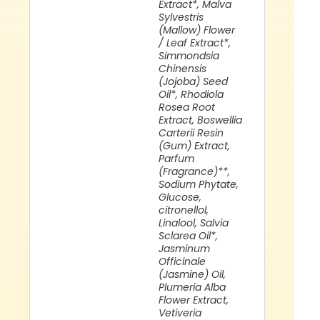
Extract*, Malva
Sylvestris
(Mallow) Flower
/ Leaf Extract*,
Simmondsia
Chinensis
(Jojoba) Seed
Oil*, Rhodiola
Rosea Root
Extract, Boswellia
Carterii Resin
(Gum) Extract,
Parfum
(Fragrance)**,
Sodium Phytate,
Glucose,
citronellol,
Linalool, Salvia
Sclarea Oil*,
Jasminum
Officinale
(Jasmine) Oil,
Plumeria Alba
Flower Extract,
Vetiveria