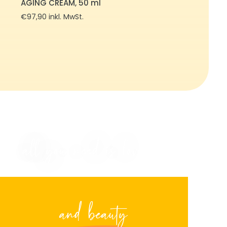
AGING CREAM, 50 ml
€
97,90
inkl. MwSt.
all you need is love
and beauty