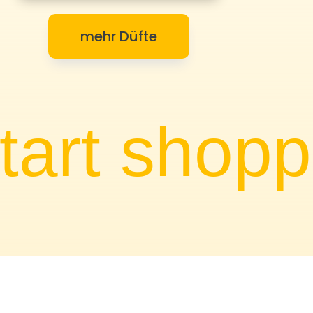
mehr Düfte
start shopp