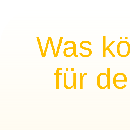
Was kö
für d