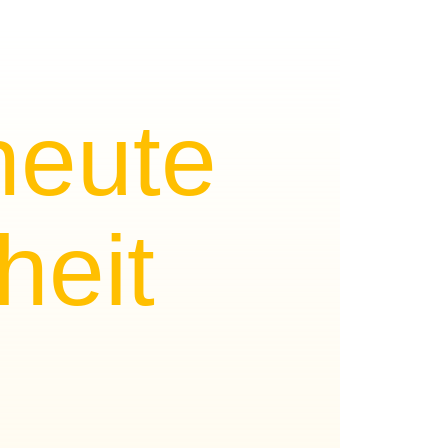
heute
heit