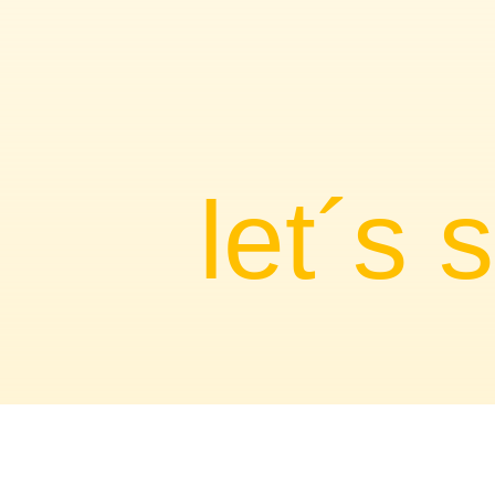
let´s 