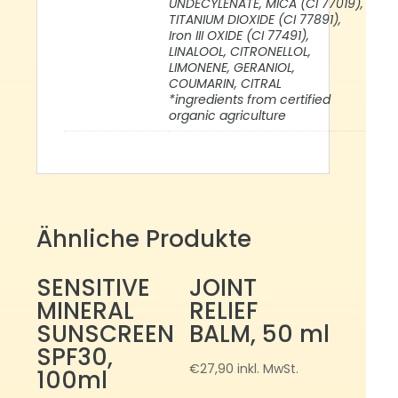
UNDECYLENATE, MICA (CI 77019),
TITANIUM DIOXIDE (CI 77891),
Iron III OXIDE (CI 77491),
LINALOOL, CITRONELLOL,
LIMONENE, GERANIOL,
COUMARIN, CITRAL
*ingredients from certified
organic agriculture
Ähnliche Produkte
SENSITIVE
JOINT
MINERAL
RELIEF
SUNSCREEN
BALM, 50 ml
SPF30,
€
27,90
inkl. MwSt.
100ml