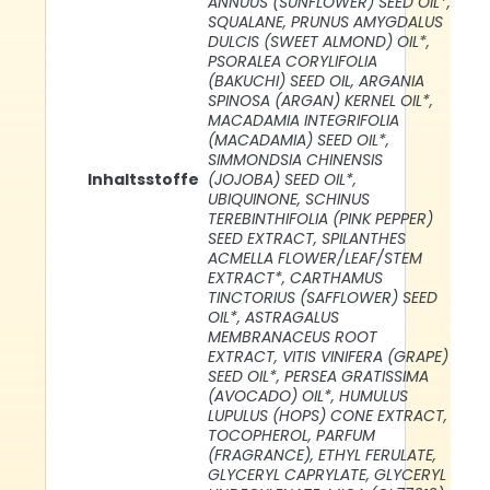
ANNUUS (SUNFLOWER) SEED OIL*,
SQUALANE, PRUNUS AMYGDALUS
DULCIS (SWEET ALMOND) OIL*,
PSORALEA CORYLIFOLIA
(BAKUCHI) SEED OIL, ARGANIA
SPINOSA (ARGAN) KERNEL OIL*,
MACADAMIA INTEGRIFOLIA
(MACADAMIA) SEED OIL*,
SIMMONDSIA CHINENSIS
Inhaltsstoffe
(JOJOBA) SEED OIL*,
UBIQUINONE, SCHINUS
TEREBINTHIFOLIA (PINK PEPPER)
SEED EXTRACT, SPILANTHES
ACMELLA FLOWER/LEAF/STEM
EXTRACT*, CARTHAMUS
TINCTORIUS (SAFFLOWER) SEED
OIL*, ASTRAGALUS
MEMBRANACEUS ROOT
EXTRACT, VITIS VINIFERA (GRAPE)
SEED OIL*, PERSEA GRATISSIMA
(AVOCADO) OIL*, HUMULUS
LUPULUS (HOPS) CONE EXTRACT,
TOCOPHEROL, PARFUM
(FRAGRANCE), ETHYL FERULATE,
GLYCERYL CAPRYLATE, GLYCERYL